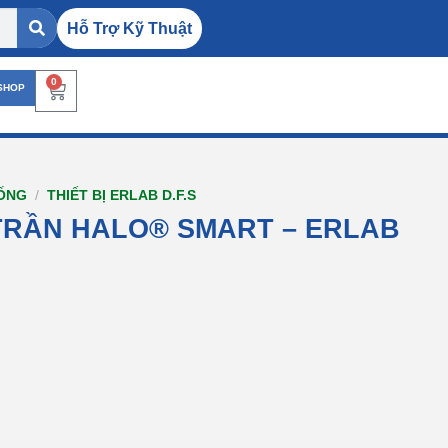
Hỗ Trợ Kỹ Thuật
0
SHOP
HỐNG
/
THIẾT BỊ ERLAB D.F.S
TRẦN HALO® SMART – ERLAB