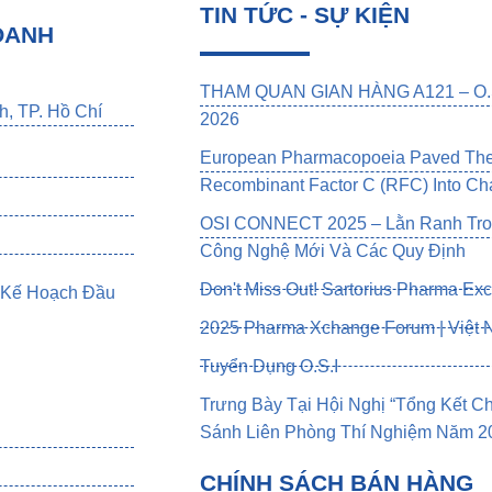
TIN TỨC - SỰ KIỆN
OANH
THAM QUAN GIAN HÀNG A121 – O.S
h, TP. Hồ Chí
2026
European Pharmacopoeia Paved The 
Recombinant Factor C (rFC) Into Cha
OSI CONNECT 2025 – Lằn Ranh Tron
Công Nghệ Mới Và Các Quy Định
Don't Miss Out! Sartorius Pharma Ex
 Kế Hoạch Đầu
2025 Pharma Xchange Forum | Việt
Tuyển Dụng O.S.I
Trưng Bày Tại Hội Nghị “Tổng Kết 
Sánh Liên Phòng Thí Nghiệm Năm 202
CHÍNH SÁCH BÁN HÀNG