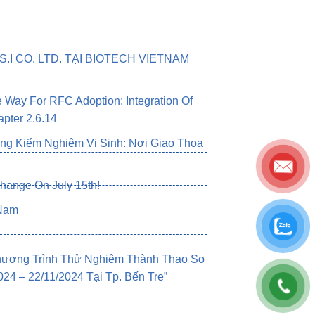
.I CO. LTD. TẠI BIOTECH VIETNAM
Way For RFC Adoption: Integration Of
pter 2.6.14
g Kiểm Nghiệm Vi Sinh: Nơi Giao Thoa
change On July 15th!
 Nam
Chương Trình Thử Nghiệm Thành Thạo So
4 – 22/11/2024 Tại Tp. Bến Tre”