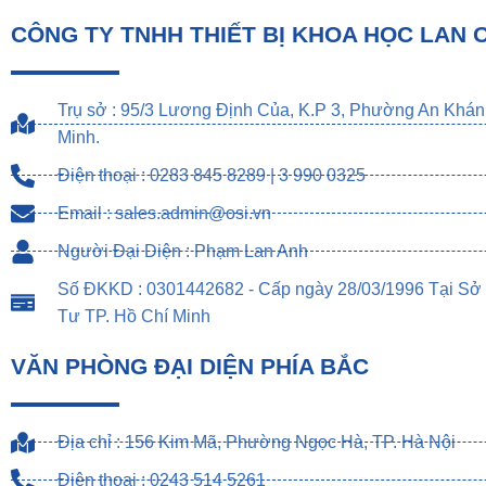
CÔNG TY TNHH THIẾT BỊ KHOA HỌC LAN 
Trụ sở : 95/3 Lương Định Của, K.P 3, Phường An Khán
Minh.
Điện thoại : 0283 845 8289 | 3 990 0325
Email : sales.admin@osi.vn
Người Đại Diện : Phạm Lan Anh
Số ĐKKD : 0301442682 - Cấp ngày 28/03/1996 Tại Sở
Tư TP. Hồ Chí Minh
VĂN PHÒNG ĐẠI DIỆN PHÍA BẮC
Địa chỉ : 156 Kim Mã, Phường Ngọc Hà, TP. Hà Nội
Điện thoại : 0243 514 5261