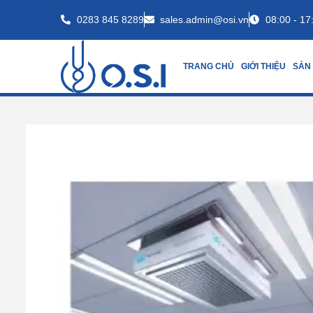
0283 845 8289
sales.admin@osi.vn
08:00 - 17
TRANG CHỦ
GIỚI THIỆU
SẢN