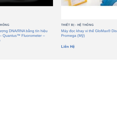
 THỐNG
THIẾT BỊ - HỆ THỐNG
 lượng DNA/RNA bằng tín hiệu
Máy đọc khay vi thể GloMax® Dis
– Quantus™ Fluorometer –
Promega (Mỹ)
)
Liên Hệ