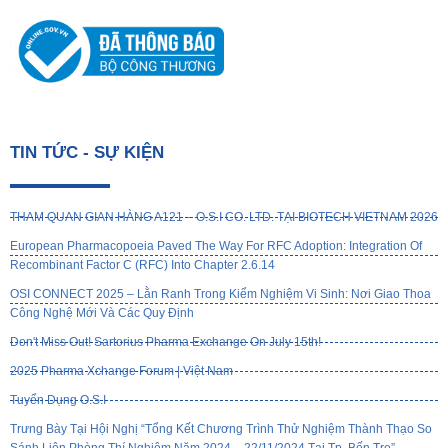
TIN TỨC - SỰ KIỆN
THAM QUAN GIAN HÀNG A121 – O.S.I CO. LTD. TẠI BIOTECH VIETNAM 2026
European Pharmacopoeia Paved The Way For RFC Adoption: Integration Of
Recombinant Factor C (rFC) Into Chapter 2.6.14
OSI CONNECT 2025 – Lằn Ranh Trong Kiểm Nghiệm Vi Sinh: Nơi Giao Thoa
Công Nghệ Mới Và Các Quy Định
Don't Miss Out! Sartorius Pharma Exchange On July 15th!
2025 Pharma Xchange Forum | Việt Nam
Tuyển Dụng O.S.I
Trưng Bày Tại Hội Nghị “Tổng Kết Chương Trình Thử Nghiệm Thành Thạo So
Sánh Liên Phòng Thí Nghiệm Năm 2024 – 22/11/2024 Tại Tp. Bến Tre”