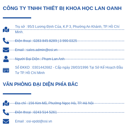
CÔNG TY TNHH THIẾT BỊ KHOA HỌC LAN OANH
Trụ sở : 95/3 Lương Định Của, K.P 3, Phường An Khánh, TP. Hồ Chí
Minh.
Điện thoại : 0283 845 8289 | 3 990 0325
Email : sales.admin@osi.vn
Người Đại Diện : Phạm Lan Anh
Số ĐKKD : 0301442682 - Cấp ngày 28/03/1996 Tại Sở Kế Hoạch Đầu
Tư TP. Hồ Chí Minh
VĂN PHÒNG ĐẠI DIỆN PHÍA BẮC
Địa chỉ : 156 Kim Mã, Phường Ngọc Hà, TP. Hà Nội
Điện thoại : 0243 514 5261
Email : osi-vpdd@osi.vn