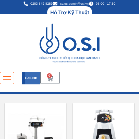
0283 845 8289
sales.admin@osi.vn
08:00 - 17:30
Hỗ Trợ Kỹ Thuật
0
E-SHOP