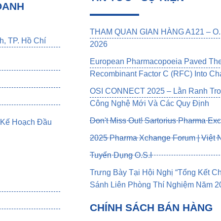
OANH
THAM QUAN GIAN HÀNG A121 – O.S
h, TP. Hồ Chí
2026
European Pharmacopoeia Paved The 
Recombinant Factor C (rFC) Into Cha
OSI CONNECT 2025 – Lằn Ranh Tron
Công Nghệ Mới Và Các Quy Định
Don't Miss Out! Sartorius Pharma Ex
 Kế Hoạch Đầu
2025 Pharma Xchange Forum | Việt
Tuyển Dụng O.S.I
Trưng Bày Tại Hội Nghị “Tổng Kết 
Sánh Liên Phòng Thí Nghiệm Năm 202
CHÍNH SÁCH BÁN HÀNG