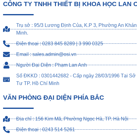
CÔNG TY TNHH THIẾT BỊ KHOA HỌC LAN 
Trụ sở : 95/3 Lương Định Của, K.P 3, Phường An Khán
Minh.
Điện thoại : 0283 845 8289 | 3 990 0325
Email : sales.admin@osi.vn
Người Đại Diện : Phạm Lan Anh
Số ĐKKD : 0301442682 - Cấp ngày 28/03/1996 Tại Sở
Tư TP. Hồ Chí Minh
VĂN PHÒNG ĐẠI DIỆN PHÍA BẮC
Địa chỉ : 156 Kim Mã, Phường Ngọc Hà, TP. Hà Nội
Điện thoại : 0243 514 5261