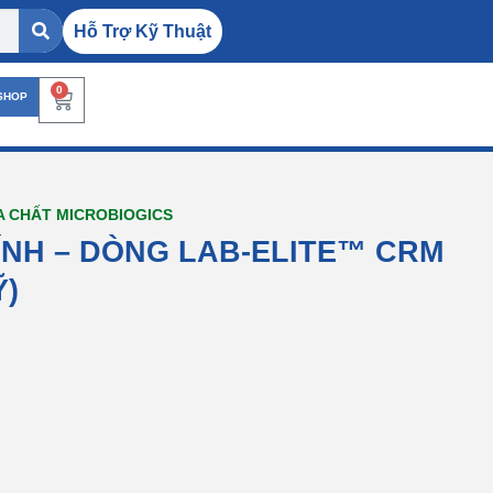
Hỗ Trợ Kỹ Thuật
0
SHOP
A CHẤT MICROBIOGICS
ÍNH – DÒNG LAB-ELITE™ CRM
Ỹ)