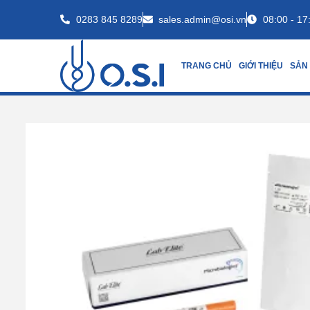
0283 845 8289
sales.admin@osi.vn
08:00 - 17
TRANG CHỦ
GIỚI THIỆU
SẢN