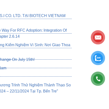
.I CO. LTD. TẠI BIOTECH VIETNAM
Way For RFC Adoption: Integration Of
pter 2.6.14
g Kiểm Nghiệm Vi Sinh: Nơi Giao Thoa
change On July 15th!
 Nam
Chương Trình Thử Nghiệm Thành Thạo So
4 – 22/11/2024 Tại Tp. Bến Tre”