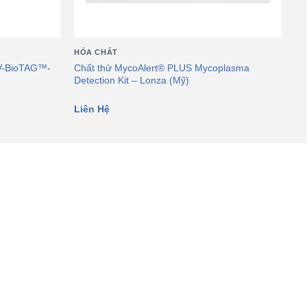
HÓA CHẤT
UV-BioTAG™-
Chất thử MycoAlert® PLUS Mycoplasma
Detection Kit – Lonza (Mỹ)
Liên Hệ