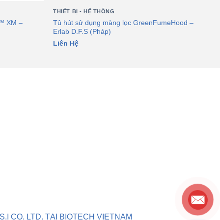
THIẾT BỊ - HỆ THỐNG
™ XM –
Tủ hút sử dụng màng lọc GreenFumeHood –
Erlab D.F.S (Pháp)
Liên Hệ
.I CO. LTD. TẠI BIOTECH VIETNAM