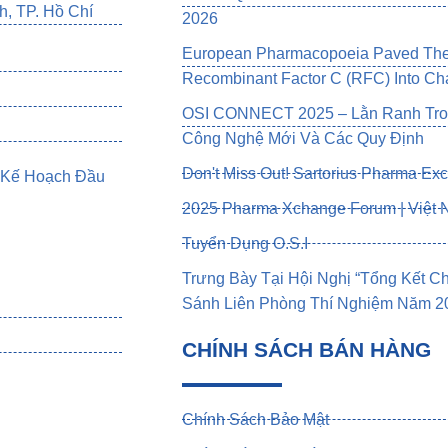
h, TP. Hồ Chí
2026
European Pharmacopoeia Paved The 
Recombinant Factor C (rFC) Into Cha
OSI CONNECT 2025 – Lằn Ranh Tron
Công Nghệ Mới Và Các Quy Định
Don't Miss Out! Sartorius Pharma Ex
 Kế Hoạch Đầu
2025 Pharma Xchange Forum | Việt
Tuyển Dụng O.S.I
Trưng Bày Tại Hội Nghị “Tổng Kết 
Sánh Liên Phòng Thí Nghiệm Năm 202
CHÍNH SÁCH BÁN HÀNG
Chính Sách Bảo Mật