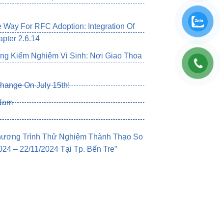
Way For RFC Adoption: Integration Of
pter 2.6.14
g Kiểm Nghiệm Vi Sinh: Nơi Giao Thoa
change On July 15th!
 Nam
Chương Trình Thử Nghiệm Thành Thạo So
4 – 22/11/2024 Tại Tp. Bến Tre”