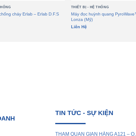
 THỐNG
THIẾT BỊ - HỆ THỐNG
 chống cháy Erlab – Erlab D.F.S
Máy đọc huỳnh quang PyroWave
Lonza (Mỹ)
Liên Hệ
TIN TỨC - SỰ KIỆN
OANH
THAM QUAN GIAN HÀNG A121 – O.S