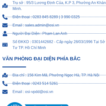
Trụ sở : 95/3 Lương Định Của, K.P 3, Phường An Khán
Minh.
Điện thoại : 0283 845 8289 | 3 990 0325
Email : sales.admin@osi.vn
Người Đại Diện : Phạm Lan Anh
Số ĐKKD : 0301442682 - Cấp ngày 28/03/1996 Tại Sở
Tư TP. Hồ Chí Minh
VĂN PHÒNG ĐẠI DIỆN PHÍA BẮC
Địa chỉ : 156 Kim Mã, Phường Ngọc Hà, TP. Hà Nội
Điện thoại : 0243 514 5261
Email : osi-vpdd@osi.vn