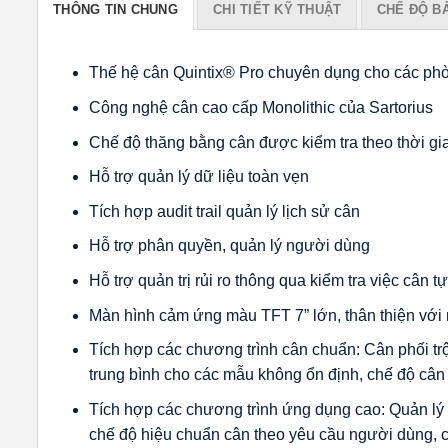
THÔNG TIN CHUNG
CHI TIẾT KỸ THUẬT
CHẾ ĐỘ B
Thế hệ cân Quintix® Pro chuyên dụng cho các phò
Công nghệ cân cao cấp Monolithic của Sartorius
Chế độ thăng bằng cân được kiểm tra theo thời gi
Hỗ trợ quản lý dữ liệu toàn vẹn
Tích hợp audit trail quản lý lịch sử cân
Hỗ trợ phân quyền, quản lý người dùng
Hỗ trợ quản trị rủi ro thông qua kiểm tra việc cân tự
Màn hình cảm ứng màu TFT 7” lớn, thân thiện với
Tích hợp các chương trình cân chuẩn: Cân phối trộn (
trung bình cho các mẫu không ổn định, chế độ câ
Tích hợp các chương trình ứng dụng cao: Quản lý n
chế độ hiệu chuẩn cân theo yêu cầu người dùng, 