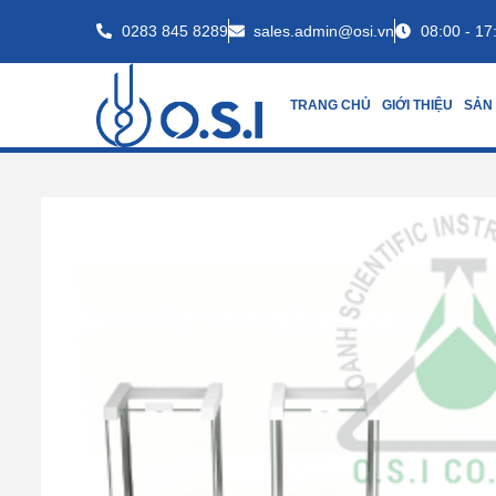
0283 845 8289
sales.admin@osi.vn
08:00 - 17
TRANG CHỦ
GIỚI THIỆU
SẢN