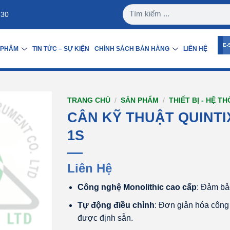
:30
E-
 PHẨM
TIN TỨC – SỰ KIỆN
CHÍNH SÁCH BÁN HÀNG
LIÊN HỆ
TRANG CHỦ
/
SẢN PHẨM
/
THIẾT BỊ - HỆ T
CÂN KỸ THUẬT QUINTIX
1S
Liên Hệ
Công nghệ Monolithic cao cấp
: Đảm bảo
Tự động điều chỉnh
: Đơn giản hóa công 
được định sẵn.