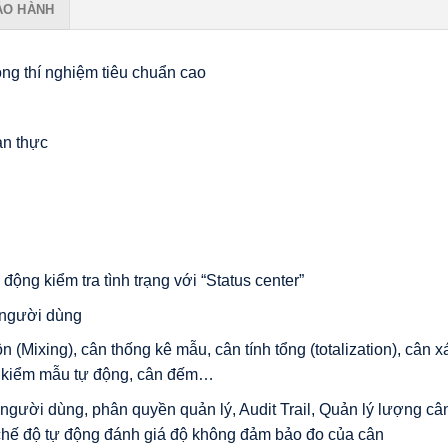
ẢO HÀNH
ng thí nghiệm tiêu chuẩn cao
an thực
 động kiểm tra tình trạng với “Status center”
 người dùng
Mixing), cân thống kê mẫu, cân tính tổng (totalization), cân xác 
n kiểm mẫu tự động, cân đếm…
gười dùng, phân quyền quản lý, Audit Trail, Quản lý lượng cân 
chế độ tự động đánh giá độ không đảm bảo đo của cân