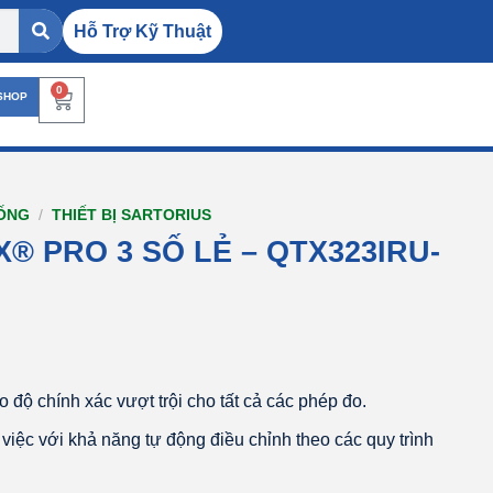
Hỗ Trợ Kỹ Thuật
0
SHOP
HỐNG
/
THIẾT BỊ SARTORIUS
® PRO 3 SỐ LẺ – QTX323IRU-
 độ chính xác vượt trội cho tất cả các phép đo.
việc với khả năng tự động điều chỉnh theo các quy trình